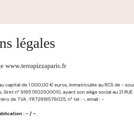
ns légales
ite www.terrapizzaparis.fr
 au capital de 1 000,00 € euros, immatriculée au RCS de - sou
is, Siret n° 91957602500010, ayant son siège social au 21 RU
ro de TVA : FR72919576025, n° tel : -, email : -
lication : - / -.