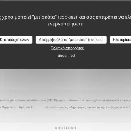
Θέλετε να επικοινωνήσετε μαζί μας ?
Συμπληρώστε την παρακάτω φόρμα!
 χρησιμοποιεί "μπισκότα" (cookies) και σας επιτρέπει να ελέ
ενεργοποιήσετε
TERRA PIZZA
K, αποδοχή όλων
Απόρριψε όλα τα "μπισκότα" (cookies)
Εξατομίκε
Πολιτική απορρήτου
undefined
κανονισμό προστασίας δεδομένων (GDPR), έχετε το δικαίωμα να αντιταχθείτε σε εμπορικές επικοινω
το Μητρώο του Άρθρου 11:
dpa.gr
. Για περισσότερες πληροφορίες σχετικά με την επεξεργασία των 
κή απορρήτου
.