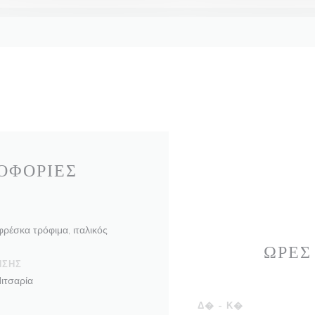
ΟΦΟΡΊΕΣ
 φρέσκα τρόφιμα, ιταλικός
ΏΡΕΣ
ΗΣΗΣ
Πιτσαρία
Δ�
-
Κ�