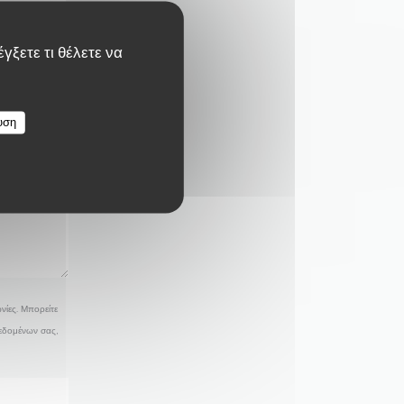
γξετε τι θέλετε να
υση
νίες. Μπορείτε
δεδομένων σας,