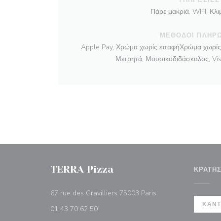
Πάρε μακριά, WIFI, Κλ
ΜΈΘΟΔΟΙ ΠΛΗΡ
Apple Pay, Χρώμα χωρίς επαφήΧρώμα χωρίς 
Μετρητά, Μουσικοδιδάσκαλος, Vis
TERRA Pizza
ΚΡΆΤΗ
((ανοίγει σε νέο παρ
67 rue des Gravilliers 75003 Paris
ΚΆΝΤ
01 43 70 62 50