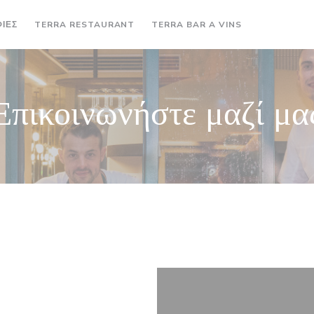
((ΑΝΟΊΓΕΙ ΣΕ ΝΈΟ ΠΑΡΆΘΥΡΟ))
((ΑΝΟΊΓΕΙ ΣΕ 
ΊΕΣ
TERRA RESTAURANT
TERRA BAR A VINS
ΧΆΡΤΗΣ ΚΑ
Επικοινωνήστε μαζί μα