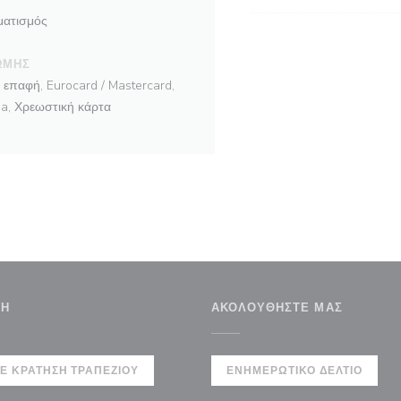
ιματισμός
ΩΜΉΣ
επαφή, Eurocard / Mastercard,
a, Χρεωστική κάρτα
ΣΗ
ΑΚΟΛΟΥΘΉΣΤΕ ΜΑΣ
άθυρο))
Ε ΚΡΆΤΗΣΗ ΤΡΑΠΕΖΙΟΎ
ΕΝΗΜΕΡΩΤΙΚΌ ΔΕΛΤΊΟ