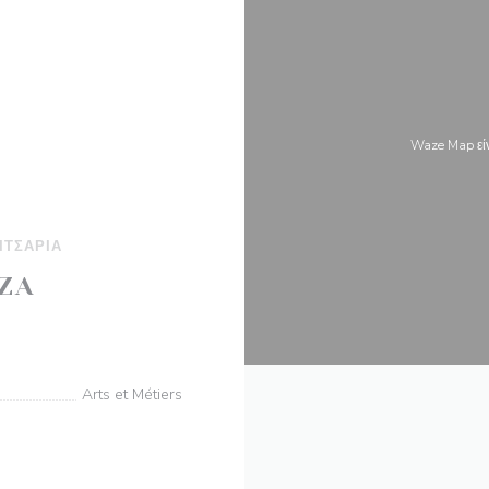
Waze Map εί
ΠΙΤΣΑΡΊΑ
ZA
((ανοίγει σε νέο παράθυρο))
03 Paris
Arts et Métiers