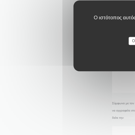
Ο ιστότοπος αυτός
O
Σύμφωνα με τον 
να εγγραφείτε σ
δείτε την
πολιτι