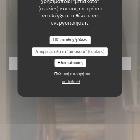
χρησιμοποιεί "μπισκότα"
(cookies) και σας επιτρέπει
να ελέγξετε τι θέλετε να
ενεργοποιήσετε
ΕΣΤΙΑΤΌΡΙΟ ΙΤΑΛΊΑΣ - ΠΙΤΣΑΡΊΑ
•
PARIS
TERRA PIZZA
OK, αποδοχή όλων
TERRA Pizza
Απόρριψε όλα τα "μπισκότα" (cookies)
Εξατομίκευση
ΚΆΝΤΕ ΚΡΆΤΗΣΗ ΤΡΑΠΕΖΙΟΎ
Πολιτική απορρήτου
undefined