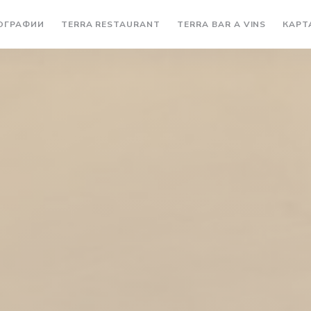
((ОТКРЫВАЕТСЯ В НОВОМ ОКН
((ОТКРЫ
ОГРАФИИ
TERRA RESTAURANT
TERRA BAR A VINS
КАРТ