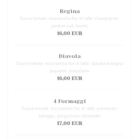
Regina
Sauce tomate, mozzarella fior di latte, champignon,
jambon cuit, basilic
16,00 EUR
Diavola
Sauce tomate, mozzarella fior di latte, spinata bologna
piquante, marjolaine
16,00 EUR
4 Formaggi
Sauce tomate, mozzarella fior di latte, parmesan,
taleggio, gorgonzola, ciboulette
17,00 EUR