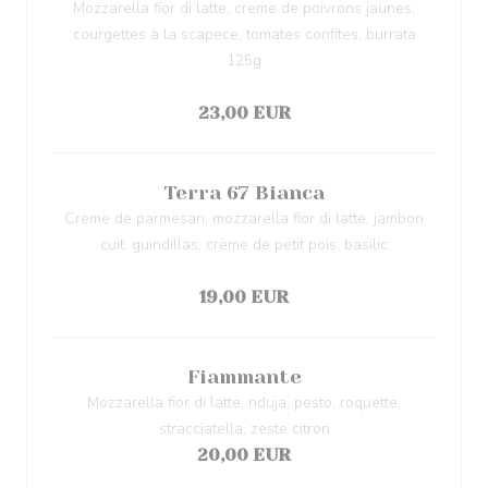
Mozzarella fior di latte, creme de poivrons jaunes,
courgettes à la scapece, tomates confites, burrata
125g
Список аллергенов
23,00 EUR
Terra 67 Bianca
Crème de parmesan, mozzarella fior di latte, jambon
cuit, guindillas, crème de petit pois, basilic
Список аллергенов
19,00 EUR
Fiammante
Mozzarella fior di latte, nduja, pesto, roquette,
stracciatella, zeste citron
20,00 EUR