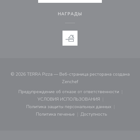
НАГРАДЫ
© 2026 TERRA Pizza — Веб-страница ресторана создана
((открывается в новом окне))
Zenchef
Предупреждение об отказе от ответственности
((открывается в новом окне))
УСЛОВИЯ ИСПОЛЬЗОВАНИЯ
((открывается в новом окне))
Политика защиты персональных данных
((открывается в новом окне))
Политика печенье
Доступность
((открывается в новом окне))
((открывается в новом