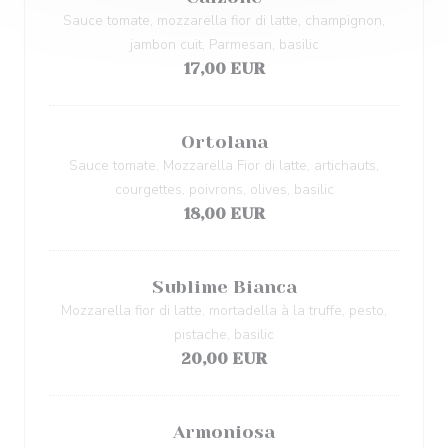
Sauce tomate, mozzarella fior di latte, champignon,
jambon cuit, Parmesan, basilic
17,00 EUR
Ortolana
Sauce tomate, Mozzarella Fior di latte, artichauts,
courgettes, poivrons, olives, basilic
18,00 EUR
Sublime Bianca
Mozzarella fior di latte, mortadella à la truffe, pesto,
pistache, basilic
20,00 EUR
Armoniosa