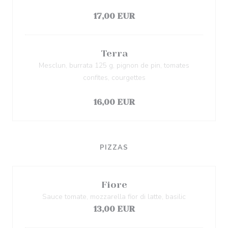
Список аллергенов
17,00 EUR
Terra
Mesclun, burrata 125 g, pignon de pin, tomates
confites, courgettes
Список аллергенов
16,00 EUR
PIZZAS
Fiore
Sauce tomate, mozzarella fior di latte, basilic
13,00 EUR