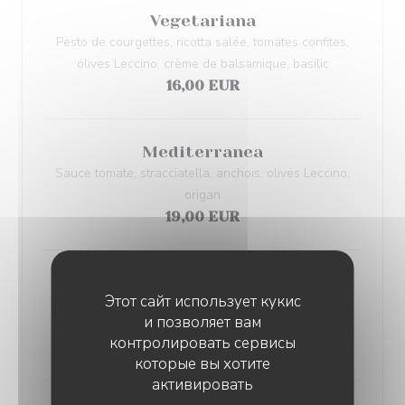
Vegetariana
Pesto de courgettes, ricotta salée, tomates confites,
olives Leccino, crème de balsamique, basilic
16,00 EUR
Mediterranea
Sauce tomate, stracciatella, anchois, olives Leccino,
origan
19,00 EUR
Pancettara bianca
Этот сайт использует кукис
Mozzarella Fior di Latte, provola fumée, pancetta,
и позволяет вам
tomates confites, poivrons confits, basilic
контролировать сервисы
19,00 EUR
которые вы хотите
активировать