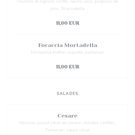
Poivrons et oignons confits, raisins secs, poignons de
pins, Stracciatella
Список аллергенов
11,00 EUR
Focaccia Mortadella
Mortadella truffée, roquette, parmesan
Список аллергенов
11,00 EUR
SALADES
Cesare
Mesclun, poulet citron et romarin, tomates confites,
Parmesan, sauce césar