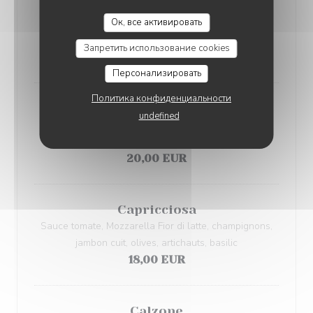
Parma
TERRA PIZZA
Ок, все активировать
Sauce tomate, Jambon de Parme, stracciatella, pesto,
miel, noix
Запретить использование cookies
19,00 EUR
Персонализировать
Политика конфиденциальности
Valtellina
undefined
Sauce tomate, Mozzarella Fior di latte, Bresaola,
Roquette, Parmesan
20,00 EUR
Capricciosa
Sauce tomate, Mozzarella Fior di latte, champignons,
jambon cuit, olives, artichauts, basilic
18,00 EUR
Calzone