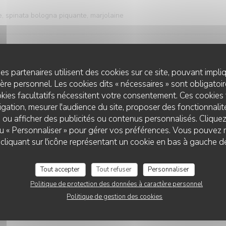
te, spinata bologna piquante, marjolaine
e, parmesan, taleggio, gorgonzola, ciboulette
es partenaires utilisent des cookies sur ce site, pouvant impli
re personnel. Les cookies dits « nécessaires » sont obligatoire
kies facultatifs nécessitent votre consentement. Ces cookies 
gation, mesurer l'audience du site, proposer des fonctionnalité
omates confites, olives Leccino, crème de balsamique, basilic
 ou afficher des publicités ou contenus personnalisés. Clique
 ou « Personnaliser » pour gérer vos préférences. Vous pouvez 
TERRA PIZZA
liquant sur l'icône représentant un cookie en bas à gauche d
 olives Leccino, origan
Tout accepter
Tout refuser
Personnaliser
Politique de protection des données à caractère personnel
Politique de gestion des cookies
e, pancetta, tomates confites, poivrons confits, basilic