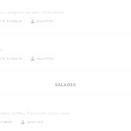
secs, poignons de pins, Stracciatella
ITS À COQUE
SULFITES
an
ITS À COQUE
SULFITES
SALADES
omates confites, Parmesan, sauce césar
UTARDE
SULFITES