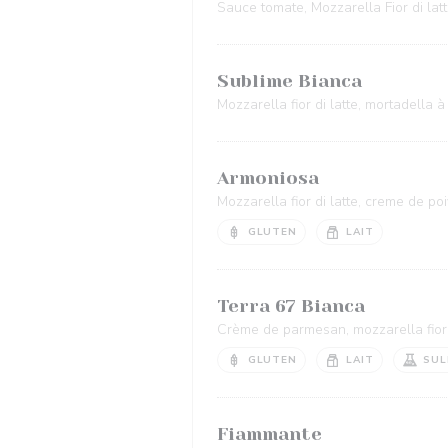
Sauce tomate, Mozzarella Fior di latte
Sublime Bianca
Mozzarella fior di latte, mortadella à 
Armoniosa
Mozzarella fior di latte, creme de p
GLUTEN
LAIT
Terra 67 Bianca
Crème de parmesan, mozzarella fior di
GLUTEN
LAIT
SUL
Fiammante