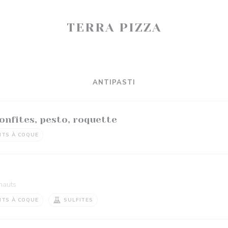
TERRA PIZZA
ANTIPASTI
onfites, pesto, roquette
ITS À COQUE
chauts
ITS À COQUE
SULFITES