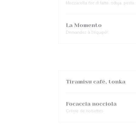
Mozzarella fior di latte, nduja, pesto,
La Momento
Demandez à l'équipé!
Tiramisu café, tonka
Focaccia nocciola
Crème de noisettes