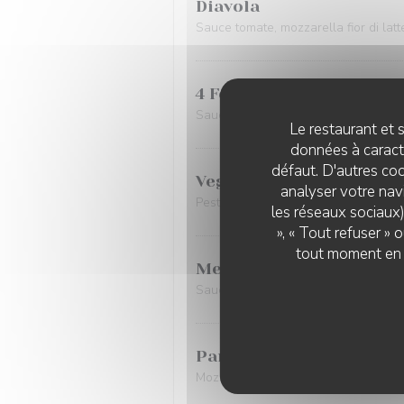
Diavola
Sauce tomate, mozzarella fior di lat
4 Formaggi
Sauce tomate, mozzarella fior di latt
Le restaurant et s
données à caractè
défaut. D'autres coo
Vegetariana
analyser votre navi
Pesto de courgettes, ricotta salée, t
les réseaux sociaux)
», « Tout refuser »
tout moment en c
Mediterranea
Sauce tomate, stracciatella, anchois,
Pancettara bianca
Mozzarella Fior di Latte, provola fumé