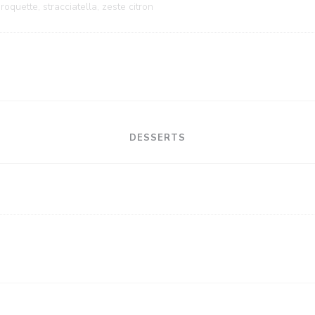
 roquette, stracciatella, zeste citron
DESSERTS