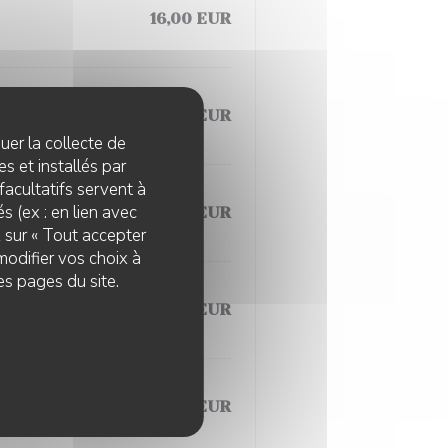
16,00 EUR
17,00 EUR
quer la collecte de
s et installés par
facultatifs servent à
s (ex : en lien avec
16,00 EUR
z sur « Tout accepter
modifier vos choix à
es pages du site.
19,00 EUR
19,00 EUR