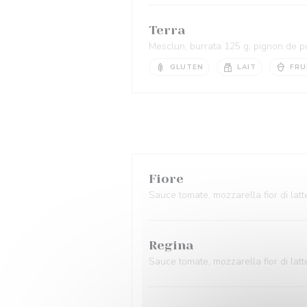
Terra
Mesclun, burrata 125 g, pignon de pi
GLUTEN
LAIT
FRU
Fiore
Sauce tomate, mozzarella fior di latte
Regina
Sauce tomate, mozzarella fior di latt