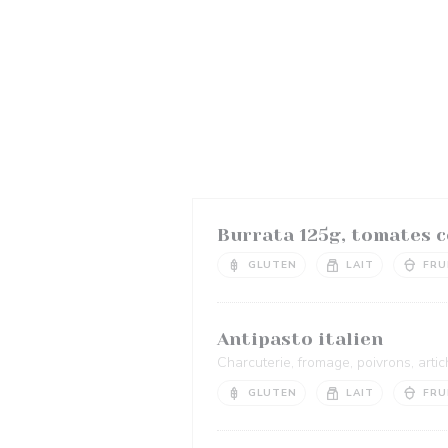
Burrata 125g, tomates c
GLUTEN
LAIT
FRU
Antipasto italien
Charcuterie, fromage, poivrons, arti
GLUTEN
LAIT
FRU