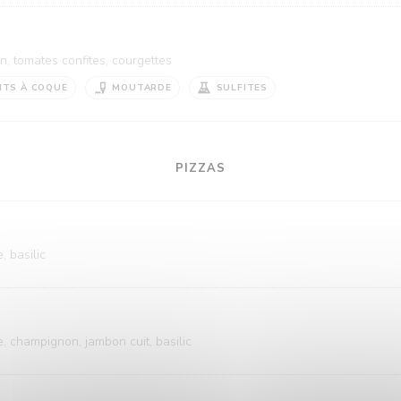
n, tomates confites, courgettes
ITS À COQUE
MOUTARDE
SULFITES
PIZZAS
, basilic
e, champignon, jambon cuit, basilic