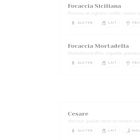
Focaccia Siciliana
Poivrons et oignons confits, raisins 
GLUTEN
LAIT
FRU
Focaccia Mortadella
Mortadella truffée, roquette, parmes
GLUTEN
LAIT
FRU
Cesare
Mesclun, poulet citron et romarin, t
GLUTEN
LAIT
MO