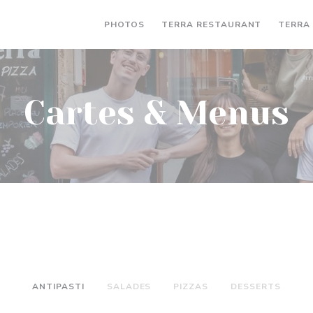
((OUVRE U
CARTES & MENUS
PHOTOS
TERRA RESTAURANT
TERRA 
Cartes & Menus
ANTIPASTI
SALADES
PIZZAS
DESSERTS