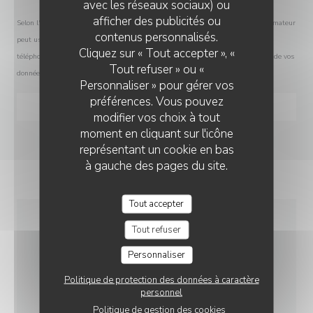
avec les réseaux sociaux) ou
afficher des publicités ou
Selon l'article L.223-2 du code de la consommation, il est rappelé que le consommateur
TERRA PIZZA
contenus personnalisés.
peut user de son droit à s'inscrire sur la liste d'opposition au démarchage
Cliquez sur « Tout accepter », «
téléphonique Bloctel :
bloctel.gouv.fr
. Pour plus d'informations sur le traitement de vos
Tout refuser » ou «
données, consultez notre
politique de confidentialité
.
Personnaliser » pour gérer vos
préférences. Vous pouvez
modifier vos choix à tout
moment en cliquant sur l'icône
représentant un cookie en bas
à gauche des pages du site.
Tout accepter
Tout refuser
INFOS PRATIQUES
Personnaliser
Politique de protection des données à caractère
CUISINE
personnel
Restaurant Italien - Pizzeria, Cuisine Fraîche
Politique de gestion des cookies