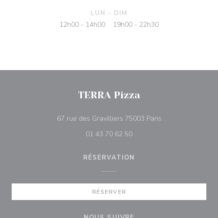
LUN
-
DIM
12h00 - 14h00
19h00 - 22h30
•
TERRA Pizza
((ouvre une nouvel
67 rue des Gravilliers 75003 Paris
01 43 70 62 50
RÉSERVATION
RÉSERVER
NOUS SUIVRE