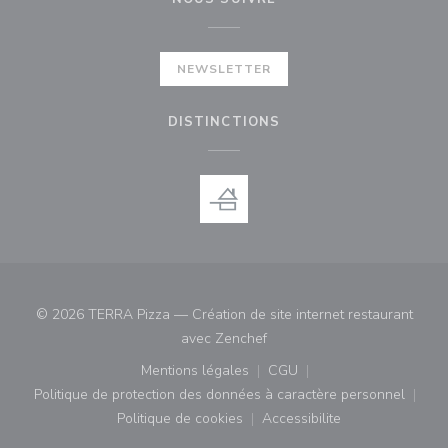
NEWSLETTER
DISTINCTIONS
© 2026 TERRA Pizza — Création de site internet restaurant
((ouvre une nouvelle fenêtre)
avec
Zenchef
Mentions légales
CGU
((ouvre une nouvelle fenêtre))
((ouvre une nouvelle fenê
Politique de protection des données à caractère personnel
((ouvre une nouvelle fenêtre))
Politique de cookies
Accessibilite
((ouvre une nouvelle fenêtre))
((ouvre une nouvelle fe