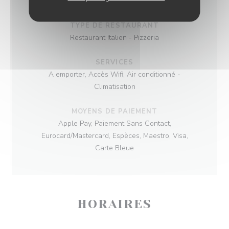
Italienne, Italienne
TYPE DE RESTAURANT
Restaurant Italien - Pizzeria
SERVICES
A emporter, Accès Wifi, Air conditionné -
Climatisation
MOYENS DE PAIEMENT
Apple Pay, Paiement Sans Contact,
Eurocard/Mastercard, Espèces, Maestro, Visa,
Carte Bleue
HORAIRES