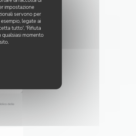
rtare la raccolta di
per impostazione
pzionali servono per
d esempio, legate ai
tta tutto', 'Rifiuta
 in qualsiasi momento
sito.
blico delle
a
informativa