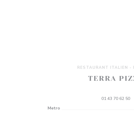
RESTAURANT ITALIEN - 
TERRA PIZ
67 rue des Gravilliers 750
01 43 70 62 50
Metro