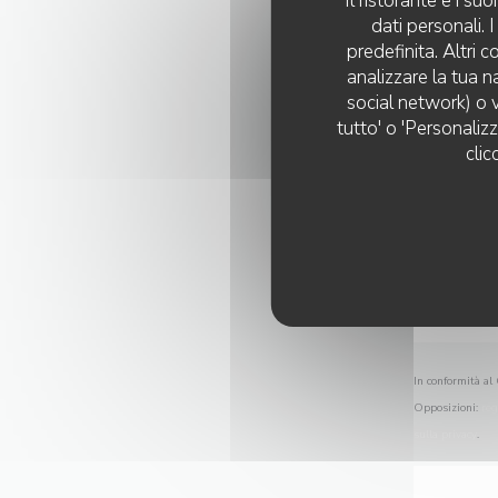
Il ristorante e i s
dati personali.
predefinita. Altri 
analizzare la tua n
social network) o v
tutto' o 'Personaliz
clic
In conformità al 
Opposizioni:
reg
sulla privacy
.