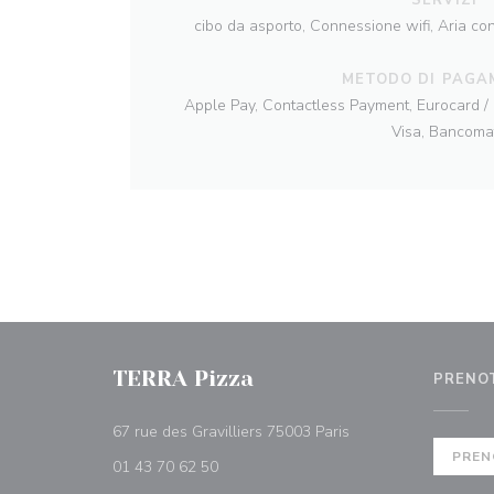
cibo da asporto, Connessione wifi, Aria con
METODO DI PAGA
Apple Pay, Contactless Payment, Eurocard / 
Visa, Bancoma
TERRA Pizza
PRENO
((apre una nuova fine
67 rue des Gravilliers 75003 Paris
PREN
01 43 70 62 50