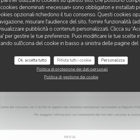
uoi partner utilizzano cookies su questo sito, che possono compo
Vuoi contattarci?
 I cookies denominati «necessari» sono obbligatori e installati 
Compila il modulo sottostante!
cookies opzionali richiedono il tuo consenso. Questi cookies o
avigazione, misurare l'audience del sito, fornire funzionalità (a
isualizzare pubblicità o contenuti personalizzati. Clicca su 'Acce
za' per gestire le tue preferenze. Puoi modificare le tue scelte
TERRA PIZZA
cando sull'icona del cookie in basso a sinistra delle pagine del 
Ok, accetta tutto
Rifiuta tutti i cookie
Personalizza
Politica di protezione dei dati personali
Politica di gestione dei cookie
Codice del Consumo, hai il diritto di opporti alle chiamate commerciali iscrivendoti al Registro Pub
istrodelleopposizioni.it
. Per maggiori informazioni sul trattamento dei tuoi dati, consulta la nostr