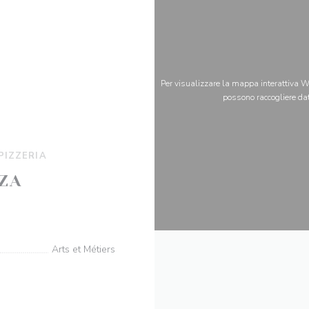
Per visualizzare la mappa interattiva Wa
possono raccogliere dat
PIZZERIA
ZA
((apre una nuova finestra))
03 Paris
Arts et Métiers