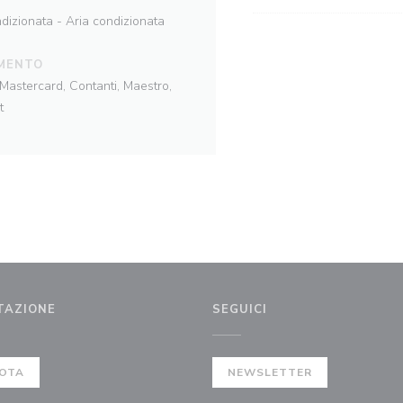
dizionata - Aria condizionata
MENTO
Mastercard, Contanti, Maestro,
t
TAZIONE
SEGUICI
stra))
OTA
NEWSLETTER