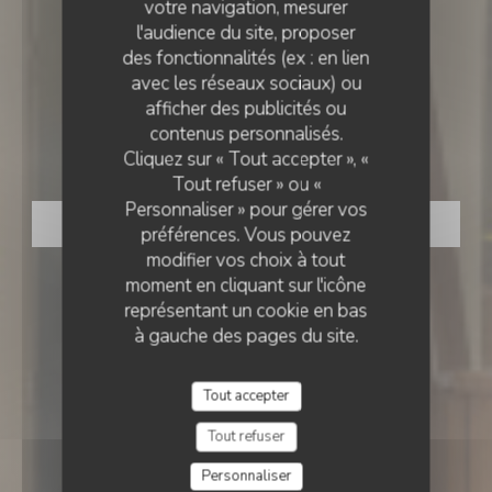
votre navigation, mesurer
l'audience du site, proposer
des fonctionnalités (ex : en lien
avec les réseaux sociaux) ou
RESTAURANT ITALIEN - PIZZERIA
•
PARIS
afficher des publicités ou
TERRA PIZZA
contenus personnalisés.
TERRA Pizza
Cliquez sur « Tout accepter », «
Tout refuser » ou «
Personnaliser » pour gérer vos
RÉSERVER
préférences. Vous pouvez
modifier vos choix à tout
moment en cliquant sur l'icône
représentant un cookie en bas
à gauche des pages du site.
Tout accepter
Tout refuser
Personnaliser