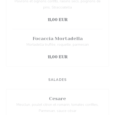
Poivrons et oignons confits, raisins secs, poignons de
pins, Stracciatella
过敏原清单
11,00 EUR
Focaccia Mortadella
Mortadella truffée, roquette, parmesan
过敏原清单
11,00 EUR
SALADES
Cesare
Mesclun, poulet citron et romarin, tomates confites,
Parmesan, sauce césar