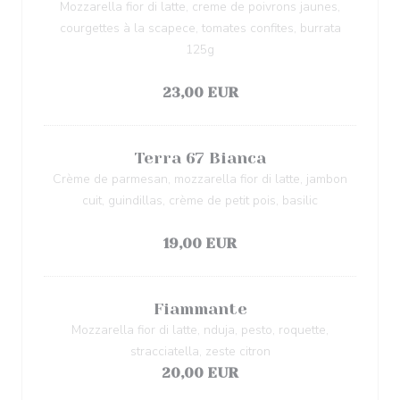
Mozzarella fior di latte, creme de poivrons jaunes,
courgettes à la scapece, tomates confites, burrata
125g
过敏原清单
23,00 EUR
Terra 67 Bianca
Crème de parmesan, mozzarella fior di latte, jambon
cuit, guindillas, crème de petit pois, basilic
过敏原清单
19,00 EUR
Fiammante
Mozzarella fior di latte, nduja, pesto, roquette,
stracciatella, zeste citron
20,00 EUR