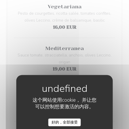
Vegetariana
Pesto de courgettes, ricotta salée, tomates confites,
olives Leccino, crème de balsamique, basilic
16,00 EUR
Mediterranea
Sauce tomate, stracciatella, anchois, olives Leccino,
origan
19,00 EUR
Pancettara bianca
Mozzarella Fior di Latte, provola fumée, pancetta,
这个网站使用cookie， 并让您
tomates confites, poivrons confits, basilic
可以控制想要激活的内容。
19,00 EUR
好的，全部接受
TERRA PIZZA