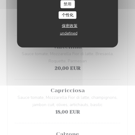
Parma
禁用
Sauce tomate, Jambon de Parme, stracciatella, pesto,
个性化
miel, noix
19,00 EUR
保密政策
undefined
Valtellina
Sauce tomate, Mozzarella Fior di latte, Bresaola,
Roquette, Parmesan
20,00 EUR
Capricciosa
Sauce tomate, Mozzarella Fior di latte, champignons,
jambon cuit, olives, artichauts, basilic
18,00 EUR
Calzone