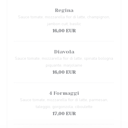
Regina
Sauce tomate, mozzarella fior di latte, champignon,
jambon cuit, basilic
16,00 EUR
Diavola
Sauce tomate, mozzarella fior di latte, spinata bologna
piquante, marjolaine
16,00 EUR
4 Formaggi
Sauce tomate, mozzarella fior di latte, parmesan,
taleggio, gorgonzola, ciboulette
17,00 EUR