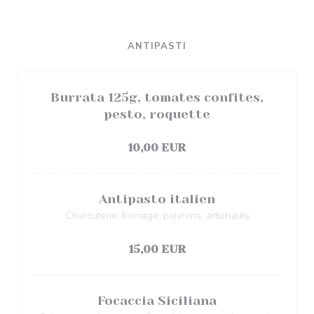
ANTIPASTI
Burrata 125g, tomates confites,
pesto, roquette
过敏原清单
10,00 EUR
Antipasto italien
Charcuterie, fromage, poivrons, artichauts
过敏原清单
15,00 EUR
Focaccia Siciliana