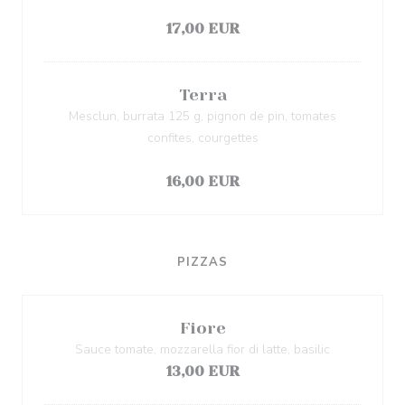
过敏原清单
17,00 EUR
Terra
Mesclun, burrata 125 g, pignon de pin, tomates
confites, courgettes
过敏原清单
16,00 EUR
PIZZAS
Fiore
Sauce tomate, mozzarella fior di latte, basilic
13,00 EUR