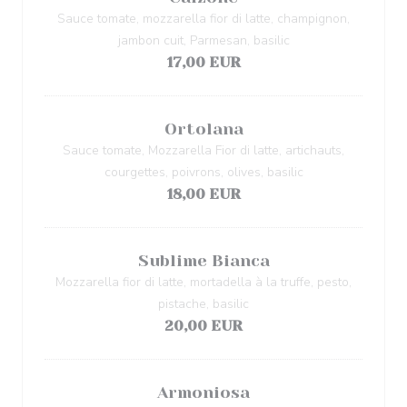
Sauce tomate, mozzarella fior di latte, champignon,
jambon cuit, Parmesan, basilic
17,00 EUR
Ortolana
Sauce tomate, Mozzarella Fior di latte, artichauts,
courgettes, poivrons, olives, basilic
18,00 EUR
Sublime Bianca
Mozzarella fior di latte, mortadella à la truffe, pesto,
pistache, basilic
20,00 EUR
Armoniosa