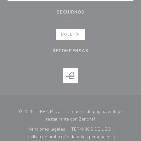
SEGUIRNOS
BOLETÍN
RECOMPENSAS
© 2026 TERRA Pizza — Creación de página web de
((abre en una nueva ve
restaurante con
Zenchef
Menciones legales
TÉRMINOS DE USO
((abre en una nueva ventana))
((abre en una nueva ven
Política de protección de datos personales
((abre en una nueva ventana))