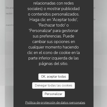
relacionadas con redes
sociales) o mostrar publicidad
De acuerdo con la normativa de protección de datos, puede ejercer su derecho a no
o contenidos personalizados.
recibir comunicaciones comerciales inscribiéndose en la Lista Robinson:
TERRA PIZZA
Haga clic en 'Aceptar todo',
listarobinson.es
. Para más información sobre el tratamiento de sus datos, consulte
'Rechazar todo' o
nuestra
política de privacidad
.
'Personalizar' para gestionar
sus preferencias. Puede
cambiar sus opciones en
cualquier momento haciendo
clic en el icono de cookie en la
parte inferior izquierda de las
páginas del sitio.
OK, aceptar todas
INFORMACIÓN
Denegar todas las cookies
GENERAL
Personalizar
Política de protección de datos personales
COCINA