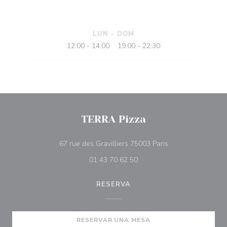
LUN
-
DOM
12:00 - 14:00
19:00 - 22:30
•
TERRA Pizza
((abre en una nue
67 rue des Gravilliers 75003 Paris
01 43 70 62 50
RESERVA
RESERVAR UNA MESA