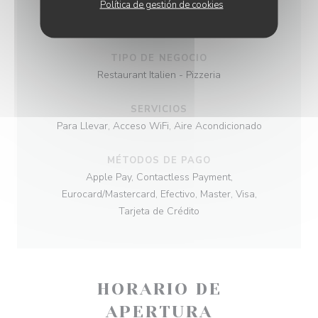
Política de gestión de cookies
Restaurant Italien - Pizzeria, Comida italiana
fresca, Italiana
TIPO DE NEGOCIO
Restaurant Italien - Pizzeria
SERVICIOS
Para Llevar, Acceso WiFi, Aire Acondicionado
MÉTODOS DE PAGO
Apple Pay, Contactless Payment,
Eurocard/Mastercard, Efectivo, Master, Visa,
Tarjeta de Crédito
HORARIO DE
APERTURA