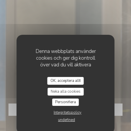
Denna webbplats använder
cookies och ger dig kontroll
över vad du vill aktivera
•
PARIS
OK, acceptera allt
TERRA PIZZA
TERRA Pizza
Neka alla cookies
Personifiera
BOKA ETT BORD
Integritetspolicy
undefined